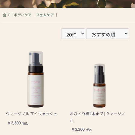
全て
｜
ボディケア
｜
フェムケア
｜
ヴァージノル マイウォッシュ
おひとり様2本まで | ヴァージノ
ル
￥3,300
税込
￥3,300
税込