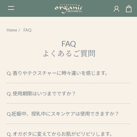
t
o
g
Home
FAQ
g
l
FAQ
e
よくあるご質問
n
a
v
Q. 香りやテクスチャーに時々違いを感じます。
i
g
Q. 使用期限はいつまでですか？
a
t
i
Q.妊娠中、授乳中にスキンケアは使用できますか？
o
n
Q. オガボタに変えてからお肌がピリピリします。