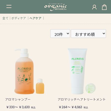
t
o
全て
｜
ボディケア
｜
ヘアケア
｜
g
g
l
e
n
a
v
i
g
a
t
i
o
アロマシャンプー
アロマリッチヘアトリートメント
n
￥330 ～ ￥3,630
￥264 ～ ￥4,063
税込
税込