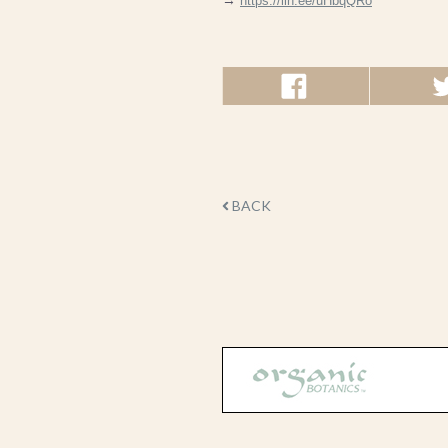
→
https://lin.ee/uHbqQRo
BACK