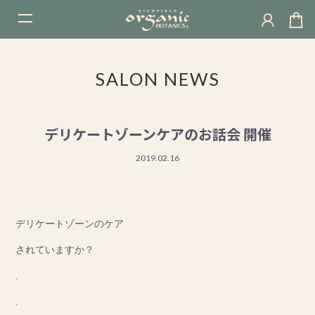
t
o
g
g
l
e
SALON NEWS
n
a
v
i
g
デリケートゾーンケアのお話会 開催
a
t
i
2019.02.16
o
n
デリケートゾーンのケア
されていますか？
.
.